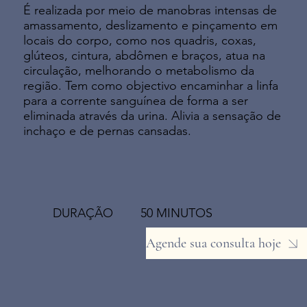
É realizada por meio de manobras intensas de
amassamento, deslizamento e pinçamento em
locais do corpo, como nos quadris, coxas,
glúteos, cintura, abdômen e braços, atua na
circulação, melhorando o metabolismo da
região. Tem como objectivo encaminhar a linfa
para a corrente sanguínea de forma a ser
eliminada através da urina. Alivia a sensação de
inchaço e de pernas cansadas.
DURAÇÃO 50 MINUTOS
Agende sua consulta hoje