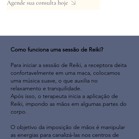
Agende sua consulta hoje
Como funciona uma sessão de Reiki?
Para iniciar a sessão de Reiki, a receptora deita
confortavelmente em uma maca, colocamos
uma música suave, o que auxilia no
relaxamento e tranquilidade.
Após isso, o terapeuta inicia a aplicação de
Reiki, impondo as mãos em algumas partes do
corpo.
O objetivo da imposição de mãos é manipular
as energias para canalizá-las nos centros de